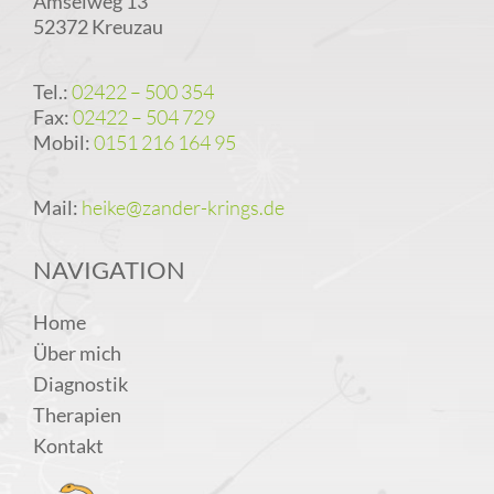
Amselweg 13
52372 Kreuzau
Tel.:
02422 – 500 354
Fax:
02422 – 504 729
Mobil:
0151 216 164 95
Mail:
heike@zander-krings.de
NAVIGATION
Home
Über mich
Diagnostik
Therapien
Kontakt