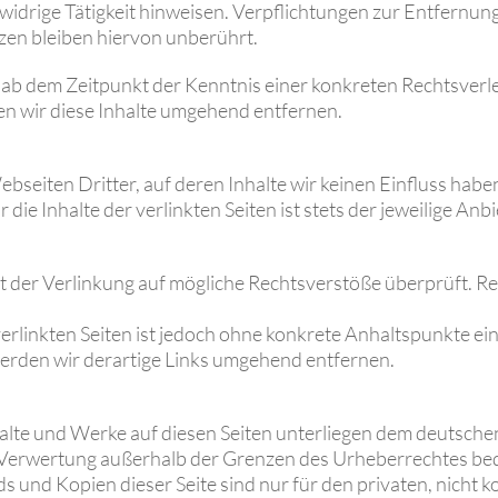
swidrige Tätigkeit hinweisen. Verpflichtungen zur Entfernu
zen bleiben hiervon unberührt.
st ab dem Zeitpunkt der Kenntnis einer konkreten Rechtsve
 wir diese Inhalte umgehend entfernen.
bseiten Dritter, auf deren Inhalte wir keinen Einfluss hab
ie Inhalte der verlinkten Seiten ist stets der jeweilige Anbi
t der Verlinkung auf mögliche Rechtsverstöße überprüft. R
verlinkten Seiten ist jedoch ohne konkrete Anhaltspunkte ei
rden wir derartige Links umgehend entfernen.
nhalte und Werke auf diesen Seiten unterliegen dem deutsche
r Verwertung außerhalb der Grenzen des Urheberrechtes bed
ds und Kopien dieser Seite sind nur für den privaten, nicht 