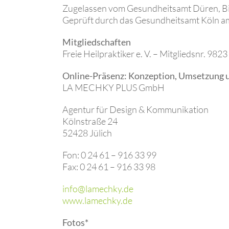
Zugelassen vom Gesundheitsamt Düren, Bi
Geprüft durch das Gesundheitsamt Köln am
Mitgliedschaften
Freie Heilpraktiker e. V. – Mitgliedsnr. 9823
Online-Präsenz: Konzeption, Umsetzung 
LA MECHKY PLUS GmbH
Agentur für Design & Kommunikation
Kölnstraße 24
52428 Jülich
Fon: 0 24 61 – 916 33 99
Fax: 0 24 61 – 916 33 98
info@lamechky.de
www.lamechky.de
Fotos*