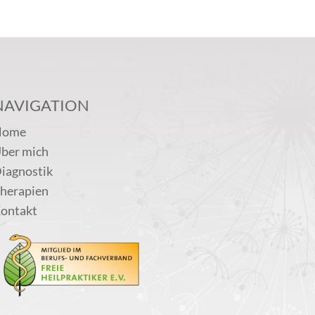
NAVIGATION
Home
ber mich
iagnostik
herapien
ontakt