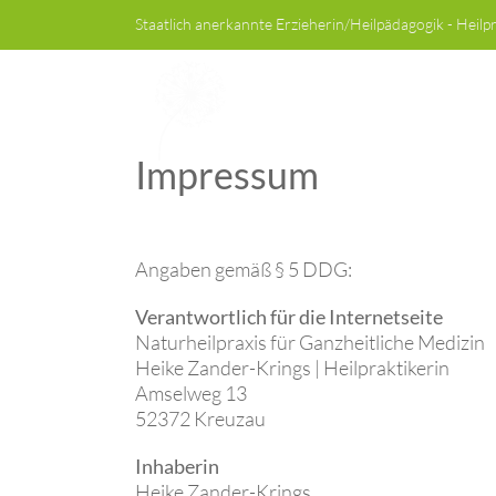
Zum
Staatlich anerkannte Erzieherin/Heilpädagogik - Heilp
Inhalt
springen
Impressum
Angaben gemäß § 5 DDG:
Verantwortlich für die Internetseite
Naturheilpraxis für Ganzheitliche Medizin
Heike Zander-Krings | Heilpraktikerin
Amselweg 13
52372 Kreuzau
Inhaberin
Heike Zander-Krings