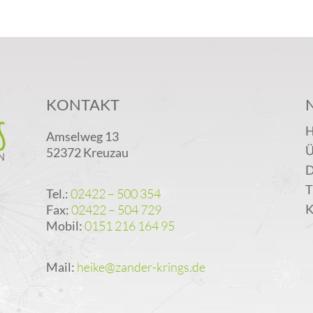
KONTAKT
Amselweg 13
Ü
52372 Kreuzau
D
T
Tel.:
02422 – 500 354
K
Fax:
02422 – 504 729
Mobil:
0151 216 164 95
Mail:
heike@zander-krings.de