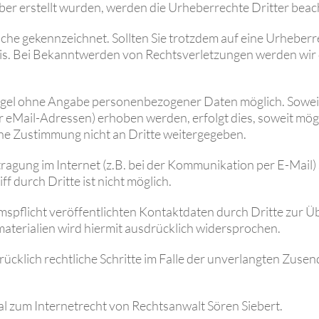
eiber erstellt wurden, werden die Urheberrechte Dritter beac
olche gekennzeichnet. Sollten Sie trotzdem auf eine Urheb
is. Bei Bekanntwerden von Rechtsverletzungen werden wir 
Regel ohne Angabe personenbezogener Daten möglich. Sowe
eMail-Adressen) erhoben werden, erfolgt dies, soweit möglich
he Zustimmung nicht an Dritte weitergegeben.
ragung im Internet (z.B. bei der Kommunikation per E-Mail)
f durch Dritte ist nicht möglich.
pflicht veröffentlichten Kontaktdaten durch Dritte zur Ü
terialien wird hiermit ausdrücklich widersprochen.
drücklich rechtliche Schritte im Falle der unverlangten Zu
al zum Internetrecht von Rechtsanwalt Sören Siebert.