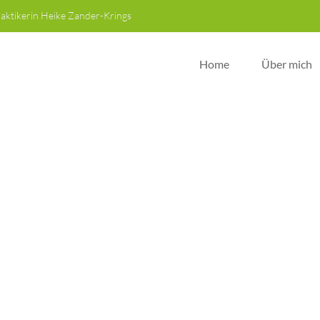
raktikerin Heike Zander-Krings
Home
Über mich