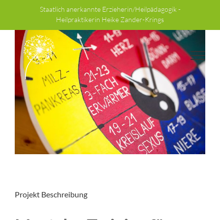
Zum
Staatlich anerkannte Erzieherin/Heilpädagogik -
Inhalt
Heilpraktikerin Heike Zander-Krings
springen
View
Larger
Image
Projekt Beschreibung