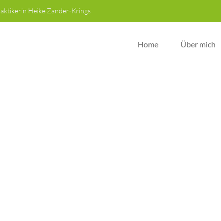
raktikerin Heike Zander-Krings
Home
Über mich