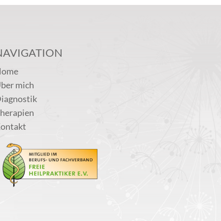
NAVIGATION
Home
ber mich
iagnostik
herapien
ontakt