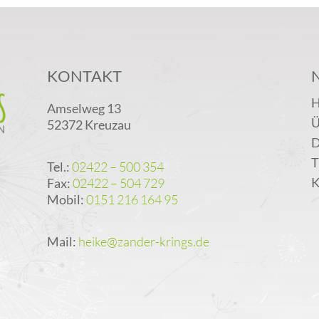
KONTAKT
Amselweg 13
Ü
52372 Kreuzau
D
T
Tel.:
02422 – 500 354
K
Fax:
02422 – 504 729
Mobil:
0151 216 164 95
Mail:
heike@zander-krings.de