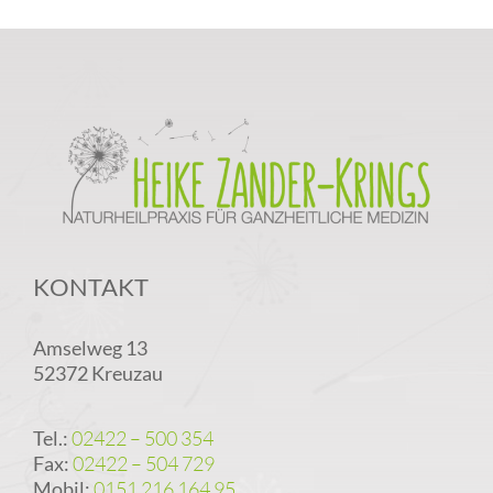
KONTAKT
Amselweg 13
52372 Kreuzau
Tel.:
02422 – 500 354
Fax:
02422 – 504 729
Mobil:
0151 216 164 95