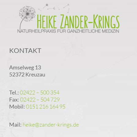
KONTAKT
Amselweg 13
52372 Kreuzau
Tel.:
02422 – 500 354
Fax:
02422 – 504 729
Mobil:
0151 216 164 95
Mail:
heike@zander-krings.de