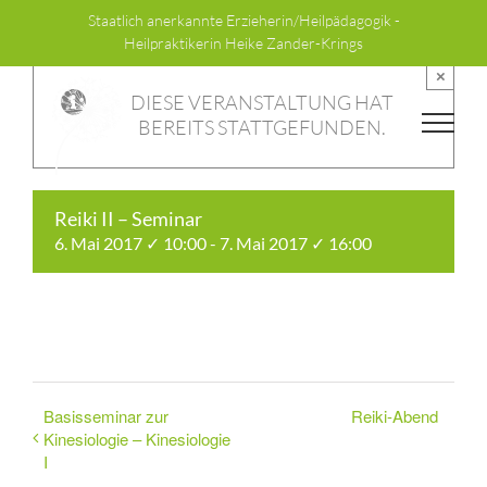
Zum
Staatlich anerkannte Erzieherin/Heilpädagogik -
Inhalt
Heilpraktikerin Heike Zander-Krings
springen
×
DIESE VERANSTALTUNG HAT
BEREITS STATTGEFUNDEN.
Reiki II – Seminar
6. Mai 2017 ✓ 10:00
-
7. Mai 2017 ✓ 16:00
Basisseminar zur
Reiki-Abend
Kinesiologie – Kinesiologie
I