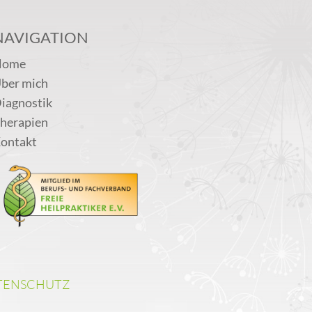
NAVIGATION
Home
ber mich
iagnostik
herapien
ontakt
TENSCHUTZ