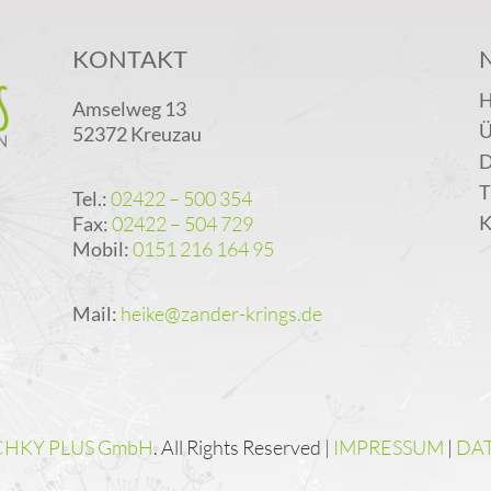
KONTAKT
Amselweg 13
Ü
52372 Kreuzau
D
T
Tel.:
02422 – 500 354
K
Fax:
02422 – 504 729
Mobil:
0151 216 164 95
Mail:
heike@zander-krings.de
CHKY PLUS GmbH
. All Rights Reserved |
IMPRESSUM
|
DA