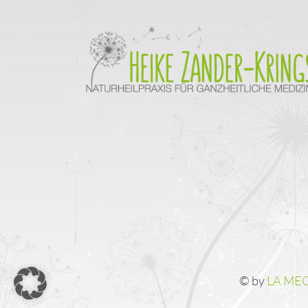
© by
LA ME