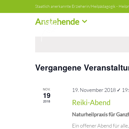
Zum
Staatlich anerkannte Erzieherin/Heilpädagogik - Heilp
Inhalt
springen
Anstehende
Datum
wählen.
Vergangene Veranstalt
NOV.
19. November 2018 ✓ 19
19
Reiki-Abend
2018
Naturheilpraxis für Ganz
Ein offener Abend für alle